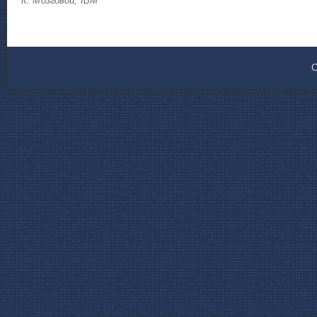
К. Мозговой, IBM
C