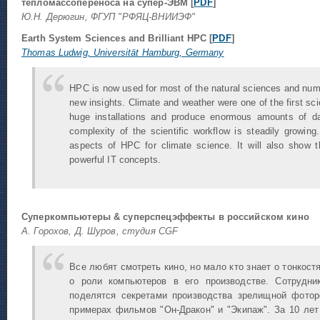
тепломассопереноса на супер-ЭВМ [
PDF
]
Ю.Н. Дерюгин, ФГУП "РФЯЦ-ВНИИЭФ"
Earth System Sciences and Brilliant HPC [
PDF
]
Thomas Ludwig, Universität Hamburg, Germany
HPC is now used for most of the natural sciences and nume
new insights. Climate and weather were one of the first s
huge installations and produce enormous amounts of da
complexity of the scientific workflow is steadily growing.
aspects of HPC for climate science. It will also show 
powerful IT concepts.
Суперкомпьютеры & суперспецэффекты в российском кино
А. Горохов, Д. Шуров, студия CGF
Все любят смотреть кино, но мало кто знает о тонкост
о роли компьютеров в его производстве. Сотрудн
поделятся секретами производства зрелищной фотор
примерах фильмов "Он-Дракон" и "Экипаж". За 10 ле