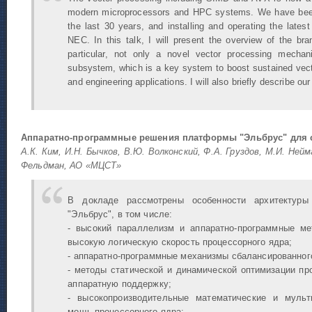
modern microprocessors and HPC systems. We have been
the last 30 years, and installing and operating the latest
NEC. In this talk, I will present the overview of the b
particular, not only a novel vector processing mecha
subsystem, which is a key system to boost sustained vect
and engineering applications. I will also briefly describe our
Аппаратно-программные решения платформы "Эльбрус" для 
А.К. Ким, И.Н. Бычков, В.Ю. Волконский, Ф.А. Груздов, М.И. Нейм
Фельдман, АО «МЦСТ»
В докладе рассмотрены особенности архитектуры
"Эльбрус", в том числе:
- высокий параллелизм и аппаратно-программные м
высокую логическую скорость процессорного ядра;
- аппаратно-программные механизмы сбалансированног
- методы статической и динамической оптимизации п
аппаратную поддержку;
- высокопроизводительные математические и мульт
мощь процессорного ядра;