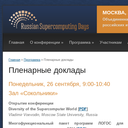
МОСКВА, 
Объединенн
российских 
Главная
О конференции
»
Программа
»
Участникам
Главная
»
Программа
» Пленарные доклады
Вы здесь
Пленарные доклады
Понедельник, 26 сентября, 9:00-10:40
Зал «Сокольники»
Открытие конференции
Diversity of the Supercomputer World [
PDF
]
Vladimir Voevodin, Moscow State University, Russia
Многофункциональный пакет программ ЛОГОС для р