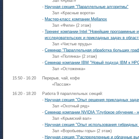
Зал «Арбат»
-
Научная секция "Параллельные алгоритмы"
Зал «Красные ворота»
-
Мастер-класс компании Mellanox
Зал «Фили» (2 этаж)
-
Тренинг компании Intel "Новейшие программные 
исследовательских и прикладных задач в облас
Зал «Чистые пруды»
-
Семинар "Параллельная обработка больших гра
Зал «Полянка» (2 этаж)
-
Семинар компании IBM "Новый подход IBM к HP
Зал «Остоженка»
15:50 - 16:20
Перерыв, чай, кофе
«Пассаж»
16:20 - 18:20
Работа 9 параллельных секций:
-
Научная секция "Опыт решения прикладных зада
Зал «Охотный ряд»
-
Семинар компании NVIDIA "Глубокое обучение - 
Зал «Крымский вал»
-
Научная секция "Опыт использования гибридных
Зал «Воробьевы горы» (2 этаж)
-
Научная секция "Распределенные и облачные вы