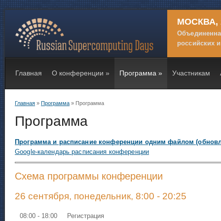
МОСКВА, 
Объединенн
российских 
Главная
О конференции
»
Программа
»
Участникам
Главная
»
Программа
» Программа
Вы здесь
Программа
Программа и расписание конференции одним файлом (обновле
Google-календарь расписания конференции
Схема программы конференции
26 сентября, понедельник, 8:00 - 20:25
08:00 - 18:00
Регистрация